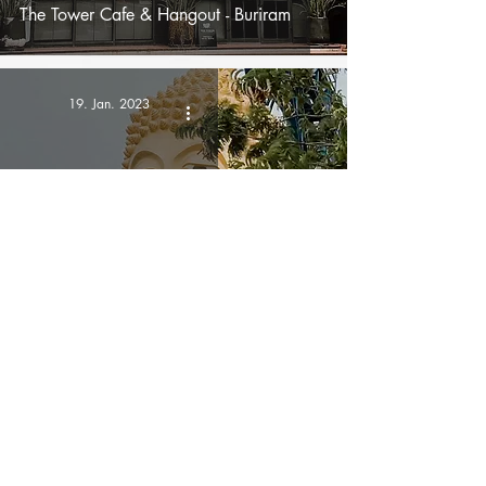
The Tower Cafe & Hangout - Buriram
19. Jan. 2023
Nordost-Thailand
Khao Kradong - Buriram