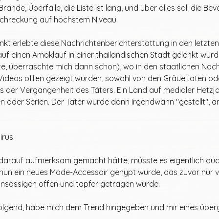
de, Überfälle, die Liste ist lang, und über alles soll die Bev
schreckung auf höchstem Niveau. 
unkt erlebte diese Nachrichtenberichterstattung in den letzten
f einen Amoklauf in einer thailändischen Stadt gelenkt wurd
e, überraschte mich dann schon), wo in den staatlichen Nachr
deos offen gezeigt wurden, sowohl von den Gräueltaten ode
 der Vergangenheit des Täters. Ein Land auf medialer Hetzja
en oder Serien. Der Täter wurde dann irgendwann "gestellt", an
rus. 
darauf aufmerksam gemacht hätte, müsste es eigentlich auc
s nun ein neues Mode-Accessoir gehypt wurde, das zuvor nur 
sässigen offen und tapfer getragen wurde. 
 folgend, habe mich dem Trend hingegeben und mir eines überge