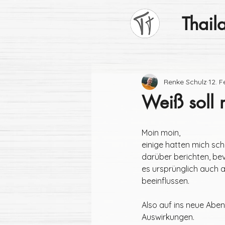
Thaila
Renke Schulz
12. 
Weiß soll 
Moin moin, 
einige hatten mich sc
darüber berichten, bev
es ursprünglich auch 
beeinflussen.
Also auf ins neue Abent
Auswirkungen. 