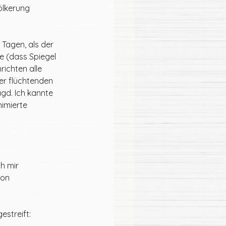
ölkerung 
 Tagen, als der 
e (dass Spiegel 
ichten alle 
r flüchtenden 
gd. Ich kannte 
imierte 
h mir 
von 
streift: 