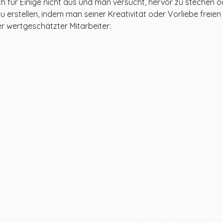
ch für Einige nicht aus und man versucht, hervor zu stechen od
erstellen, indem man seiner Kreativität oder Vorliebe freien L
er wertgeschätzter Mitarbeiter: 