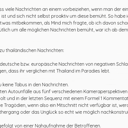
ss viele Nachrichten an einem vorbeiziehen, wenn man der ei
ist und sich nicht selbst proaktiv um diese bemüht. So habe 
etwas mitbekommen, als Mind mich fragte, ob ich davon schon
ütlich um alle möglichen Nachrichten bemüht, war ich ab dem
s zu thailändischen Nachrichten: 
ss deutsche bzw. europäische Nachrichten von negativen Schla
en, dass ihr verglichen mit Thailand im Paradies lebt. 
u keine Tabus in den Nachrichten.
sten Autounfälle aus fünf verschiedenen Kameraperspektiven 
olt und in der letzten Sequenz mit einem Formel 1 Kommentat
re Tragödien, wenn also ein Mitschnitt nicht verfügbar ist, we
athergang oder das Unglück so echt wie möglich nachkonstrui
gefolgt von einer Nahaufnahme der Betroffenen. 