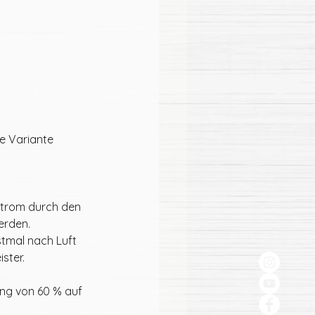
e Variante 
tstrom durch den 
erden.
tmal nach Luft 
ster. 
ng von 60 % auf 