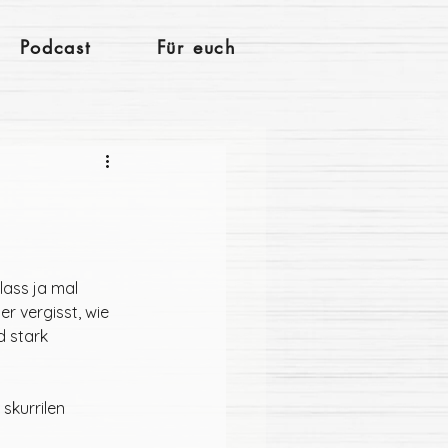
Podcast
Für euch
ass ja mal 
r vergisst, wie 
 stark 
skurrilen 