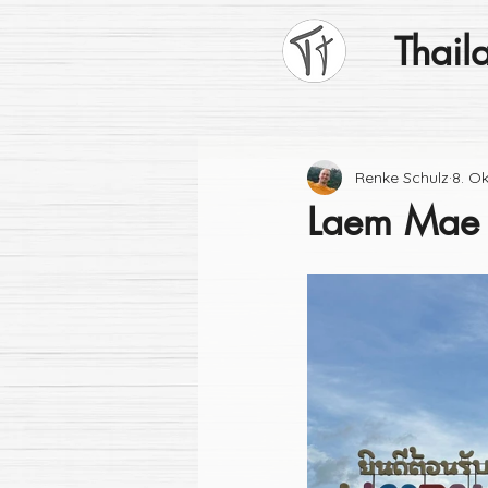
Thaila
Renke Schulz
8. Ok
Laem Mae 