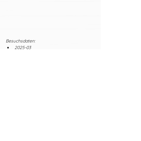
Besuchsdaten: 
2025-03
Tags:
Bangkok
Essen
Restaurant
Orte
Bangkok
Alle ansehen
Aktuelle Beiträge