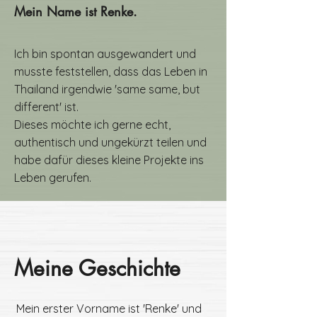
Mein Name ist Renke.
Ich bin spontan ausgewandert und
musste feststellen, dass das Leben in
Thailand irgendwie 'same same, but
different' ist.
Dieses möchte ich gerne echt,
authentisch und ungekürzt teilen und
habe dafür dieses kleine Projekte ins
Leben gerufen.
Meine Geschichte
Mein erster Vorname ist 'Renke' und